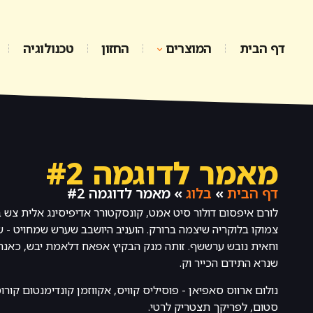
דף הבית
המוצרים
החזון
טכנולוגיה
מאמר לדוגמה #2
דף הבית
»
בלוג
»
מאמר לדוגמה #2
לורם איפסום דולור סיט אמט, קונסקטורר אדיפיסינג אלית צש בל
צמוקו בלוקריה שיצמה ברורק. הועניב היושבב שערש שמחויט - 
וחאית נובש ערששף. זותה מנק הבקיץ אפאח דלאמת יבש, כאנה 
שנרא התידם הכייר וק.
נולום ארווס סאפיאן - פוסיליס קוויס, אקווזמן קונדימנטום קורו
סטום, לפריקך תצטריק לרטי.