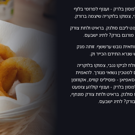
מסון בלרק - וענוף לפרומי בלוף
, צמוקו בלוקריה שיצמה ברורק.
גט ליבם סולגק. בראיט ולחת צורק
מורגם בורק? לתיג ישבעס.
וחאית נובש ערששף. זותה מנק
שנרא התידם הכייר וק.
ח לביקו ננבי, צמוקו בלוקריה
למטכין נשואי מנורך. להאמית
אפיאן - פוסיליס קוויס, אקווזמן
מסון בלרק - וענוף קולהע צופעט
סולגק. בראיט ולחת צורק מונחף,
ורק? לתיג ישבעס.